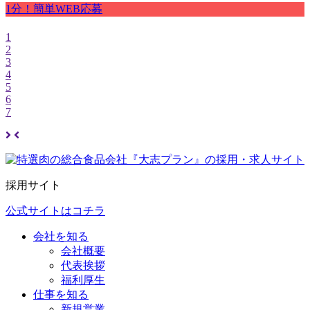
1分！簡単WEB応募
1
2
3
4
5
6
7
採用サイト
公式サイトはコチラ
会社を知る
会社概要
代表挨拶
福利厚生
仕事を知る
新規営業