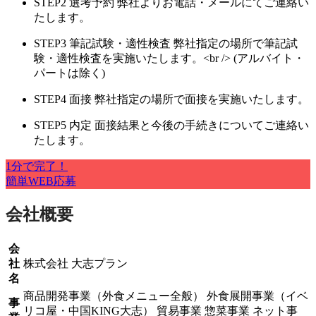
STEP2
選考予約
弊社よりお電話・メールにてご連絡い
たします。
STEP3
筆記試験・適性検査
弊社指定の場所で筆記試
験・適性検査を実施いたします。<br /> (アルバイト・
パートは除く)
STEP4
面接
弊社指定の場所で面接を実施いたします。
STEP5
内定
面接結果と今後の手続きについてご連絡い
たします。
1分で完了！
簡単WEB応募
会社概要
会
社
株式会社 大志プラン
名
商品開発事業（外食メニュー全般） 外食展開事業（イベ
事
リコ屋・中国KING大志） 貿易事業 惣菜事業 ネット事