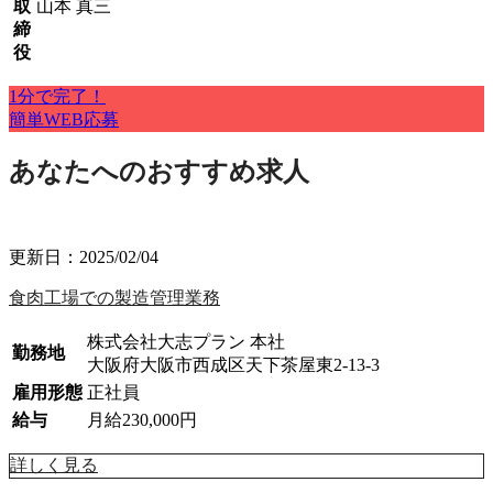
取
山本 真三
締
役
1分で完了！
簡単WEB応募
あなたへのおすすめ求人
更新日：2025/02/04
範
食肉工場での製造管理業務
株式会社大志プラン 本社
勤務地
大阪府大阪市西成区天下茶屋東2-13-3
雇用形態
正社員
給与
月給230,000円
詳しく見る