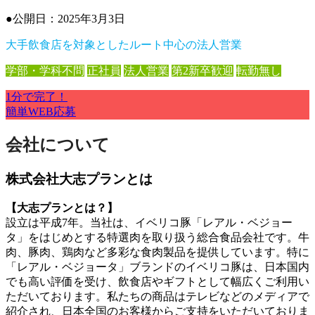
●公開日：
2025年3月3日
大手飲食店を対象としたルート中心の法人営業
学部・学科不問
正社員
法人営業
第2新卒歓迎
転勤無し
1分で完了！
簡単WEB応募
会社について
株式会社大志プランとは
【大志プランとは？】
設立は平成7年。当社は、イベリコ豚「レアル・ベジョー
タ」をはじめとする特選肉を取り扱う総合食品会社です。牛
肉、豚肉、鶏肉など多彩な食肉製品を提供しています。特に
「レアル・ベジョータ」ブランドのイベリコ豚は、日本国内
でも高い評価を受け、飲食店やギフトとして幅広くご利用い
ただいております。私たちの商品はテレビなどのメディアで
紹介され、日本全国のお客様からご支持をいただいておりま