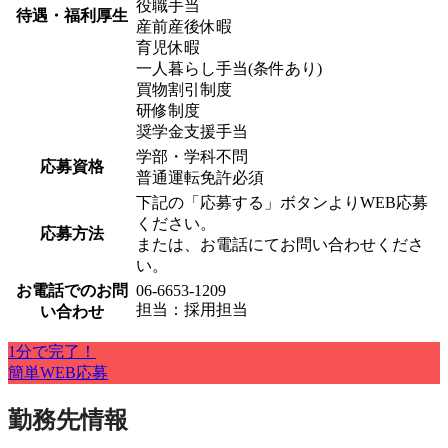
役職手当
待遇・福利厚生
産前産後休暇
育児休暇
一人暮らし手当(条件あり)
買物割引制度
研修制度
奨学金支援手当
学部・学科不問
応募資格
普通運転免許必須
下記の「応募する」ボタンよりWEB応募
ください。
応募方法
または、お電話にてお問い合わせくださ
い。
お電話でのお問
06-6653-1209
担当：採用担当
い合わせ
1分で完了！
簡単WEB応募
勤務先情報