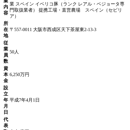
業
業 スペイン イベリコ豚（ランク レアル・ベジョータ専
内
門取扱業者） 提携工場・直営農場 スペイン（セビリ
容
ア）
所
在
〒557-0011 大阪市西成区天下茶屋東2-13-3
地
従
業
50人
員
数
資
本
6,250万円
金
設
立
年
平成7年4月1日
月
日
代
表