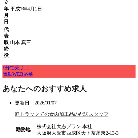
立
年
平成7年4月1日
月
日
代
表
取
山本 真三
締
役
1分で完了！
簡単WEB応募
あなたへのおすすめ求人
更新日：2026/01/07
軽トラックでの食肉加工品の配送スタッフ
株式会社大志プラン 本社
勤務地
大阪府大阪市西成区天下茶屋東2-13-3