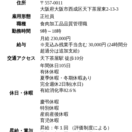
住所
〒557-0011
大阪府大阪市西成区天下茶屋東2-13-3
雇用形態
正社員
職種
食肉加工品品質管理職
勤務時間
9時～18時
月給 230,000円
給与
※見込み残業手当含む 30,000円 (24時間分
超過分は追加支給)
交通アクセス
天下茶屋駅 徒歩10分
年間休日105日
有休休暇
夏季休暇・冬期休暇あり
完全週休2日制(水日)
有給消化率82.6％
休日・休暇
慶弔休暇
特別休暇
産前産後休暇
育児休暇
昇給：年１回 （評価制度による）
昇給・賞与