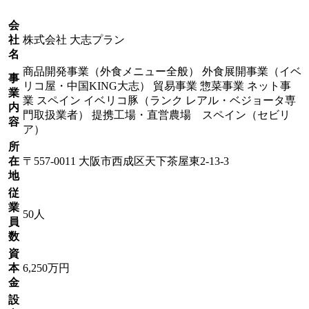
会
社
株式会社 大志プラン
名
商品開発事業（外食メニュー全般） 外食展開事業（イベ
事
リコ屋・中国KING大志） 貿易事業 惣菜事業 ネット事
業
業 スペイン イベリコ豚（ランク レアル・ベジョータ専
内
門取扱業者） 提携工場・直営農場 スペイン（セビリ
容
ア）
所
在
〒557-0011 大阪市西成区天下茶屋東2-13-3
地
従
業
50人
員
数
資
本
6,250万円
金
設